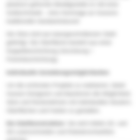
plastisch geformte Metallgestelle im Stil einer
Goldschmiede – eine Hommage an Hussons
traditionelle Handwerkskunst!
Die Sitze sind aus lasergeschnittenem Stahl
gefertigt. Die Oberfläche besteht aus einer
Doppelbeschichtung (Verzinkung +
Pulverbeschichtung).
Individuelle Gestaltungsmöglichkeiten
Um die schönsten Projekte zu realisieren, bietet
Husson Designern und Bauherren die Möglichkeit,
Sitze und Rückenlehnen mit individuellen Mustern,
Oberflächen und Farben zu gestalten.
Die Stahlkonstruktion
: Sie wird mittels 2D- und
3D-Laserschneiden und Roboterschweißen