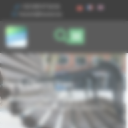
Ihre Cookie-Einstellungen
+33 3 89 47 56 56
husson@husson.eu
Bank Cherry Iron
Startseite
Stadtmobiliar
Bank Cherry Iron
Sitzen / Liegen