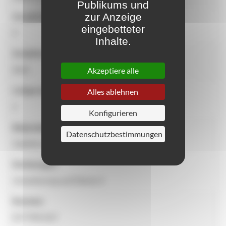
Publikums und
zur Anzeige
Anzahl der Plätze
eingebetteter
4
Inhalte.
Armlehnen
Nein
Akzeptiere alle
Länge (in m)
Alles ablehnen
2
Konfigurieren
Materialien
Datenschutzbestimmungen
Stahlkonstruktion und Sitz
Dichtungen
Verankerung auf Ebene 0
Normen
NF-P99-610