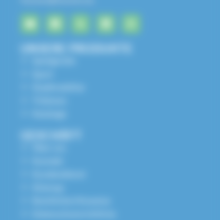
UNSERE PRODUKTE
Spielgeräte
Sport
Stadtmobiliar
Tribünen
Kataloge
GESCHÄFT
Über uns
Kontakt
Kundendienst
Sitemap
Rechtliche Hinweise
Datenschutzrichtlinie