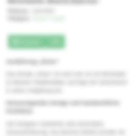
Reichweite: Steel & Style Iron
Referenz :
JAN-0005
Kategory :
Sitzen / Liegen
Downloads
3D
Ausführung „Eisen“
Das Muster „Eisen“ ist nach wie vor ein Bestseller
im Bereich Stadtmobiliar und fügt sich harmonisch
in seine Umgebung ein.
Herausragendes Design und handwerkliche
Perfektion
Die Designer meisterten eine besondere
Herausforderung: Aus flachem Metall schufen sie