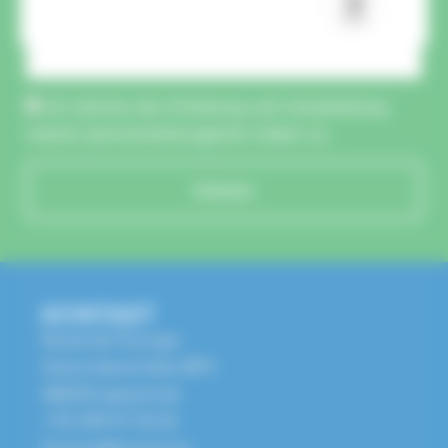
CAPTCHA :
Ich stimme der Erhebung und Verarbeitung
meiner personenbezogenen Daten zu.
Schicken
KONTAKT
Route de l'Europe
Zone Industrielle, BP1
68650 Lapoutroie
+33 3 89 47 56 56
husson@husson.eu