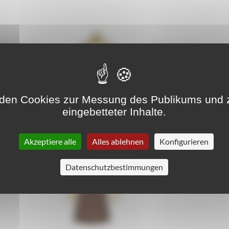
den Cookies zur Messung des Publikums und 
eingebetteter Inhalte.
Akzeptiere alle
Alles ablehnen
Konfigurieren
Datenschutzbestimmungen