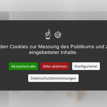
den Cookies zur Messung des Publikums und 
eingebetteter Inhalte.
Akzeptiere alle
Alles ablehnen
Konfigurieren
Datenschutzbestimmungen