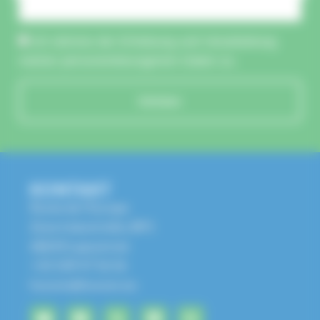
Ich stimme der Erhebung und Verarbeitung
meiner personenbezogenen Daten zu.
Schicken
KONTAKT
Route de l'Europe
Zone Industrielle, BP1
68650 Lapoutroie
+33 3 89 47 56 56
husson@husson.eu