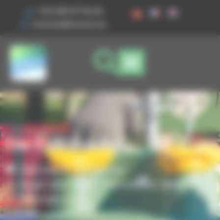
Ihre Cookie-Einstellungen
+33 3 89 47 56 56
husson@husson.eu
Das Elektroauto
Startseite
Spielgeräte
,
Magic'color Nano
Thematische Spiele
Das Elektroauto