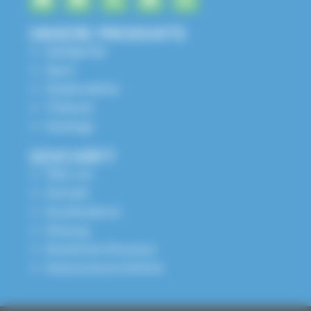
UNSERE PRODUKTE
Spielgeräte
Sport
Stadtmobiliar
Tribünen
Kataloge
GESCHÄFT
Über uns
Kontakt
Kundendienst
Sitemap
Rechtliche Hinweise
Datenschutzrichtlinie