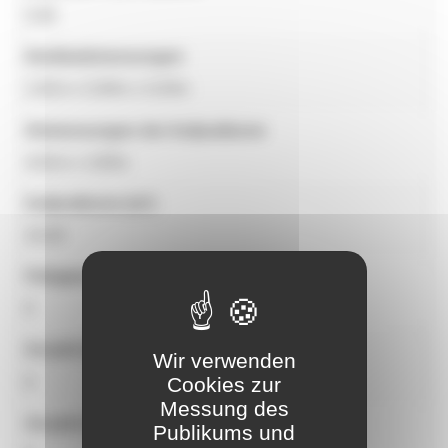
0.60
Geräteabmessungen
1,81m x 0,84m x 0,93m
Abmessungen der Aufprallzone
4,81m x 3,85m
Aufprallzone (m²)
16,50
Fähigkeit
6
Anzahl der Aktivitäten
Wir verwenden
6
Cookies zur
Messung des
Anzahl der Benutzer
Publikums und