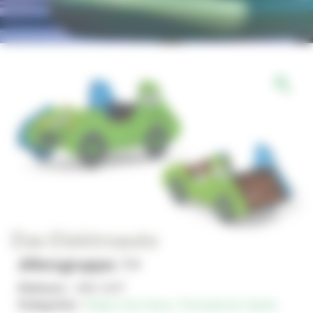
Das Elektroauto
Altersgruppe: 1+
Referenz :
JMA-1047
Kategorien :
Magic'color Nano
,
Thematische Spiele