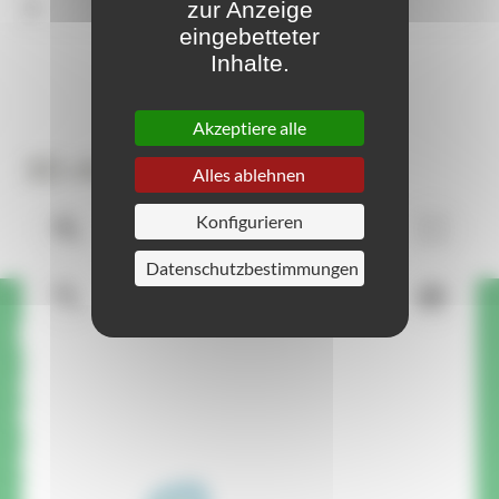
zur Anzeige
6
eingebetteter
Inhalte.
Akzeptiere alle
3D-Ansicht
Alles ablehnen
Konfigurieren
Datenschutzbestimmungen
Haben Sie eine Frage oder
Anfrage zu diesem Produkt?
Wir rufen Sie zurück.
Ein Mitglied unseres Teams ruft Sie zurück, um
Ihre Fragen zu beantworten und Sie zu Ihrem