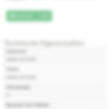
Downloads
3D
Technische Eigenschaften
Universum
Städte und Dörfer
Thema
Städte und Dörfer
Altersgruppe
2+
Maximale freie Fallhöhe