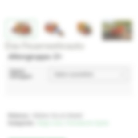
Das Feuerwehrauto
Altersgruppe: 2+
Option
toboggan
Referenz :
Wählen Sie ein Modell
Kategorien :
Magic'color
,
Thematische Spiele