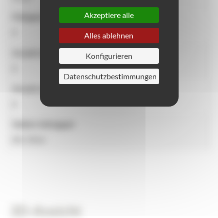
Akzeptiere alle
Fähigkeit
8
Alles ablehnen
Anzahl der Aktivitäten
Konfigurieren
8
Datenschutzbestimmungen
Anzahl der Benutzer
8
Option toboggan
Mit, Ohne
3D-Ansicht