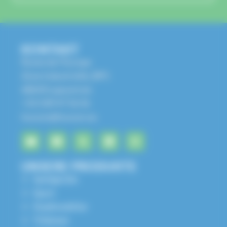
KONTAKT
Route de l'Europe
Zone Industrielle, BP1
68650 Lapoutroie
+33 3 89 47 56 56
husson@husson.eu
UNSERE PRODUKTE
Spielgeräte
Sport
Stadtmobiliar
Tribünen