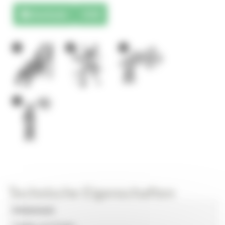
Downloads
3D
1
3
3
1
Technische Eigenschaften
Universum