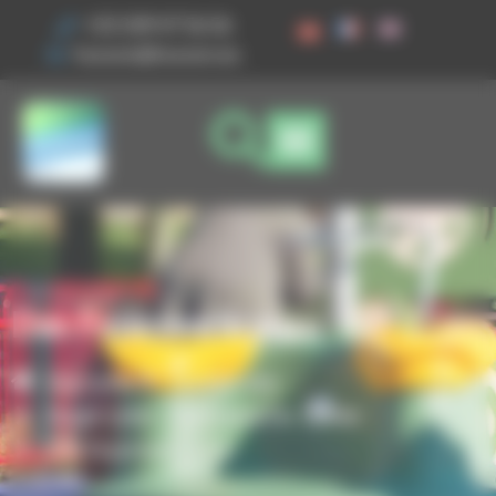
Ihre Cookie-Einstellungen
+33 3 89 47 56 56
husson@husson.eu
Das Feuerwehrauto
Startseite
Spielgeräte
,
Magic'color
Thematische Spiele
Das Feuerwehrauto