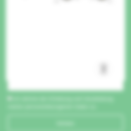
CAPTCHA :
Ich stimme der Erhebung und Verarbeitung
meiner personenbezogenen Daten zu.
Schicken