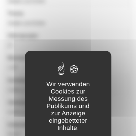
Städte und Dörfer
Thema
Städte und Dörfer
Altersgruppe
2+
Maximale freie Fallhöhe
1.00
Geräteabmessungen
Wir verwenden
3,94m x 1,23m x 1,69m
Cookies zur
Messung des
Abmessungen der Aufprallzone
Publikums und
6,44m x 4,23m
zur Anzeige
eingebetteter
Aufprallzone (m²)
Inhalte.
25,20