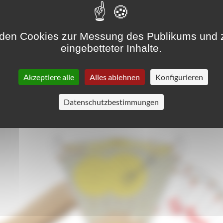
den Cookies zur Messung des Publikums und 
eingebetteter Inhalte.
Akzeptiere alle
Alles ablehnen
Konfigurieren
Datenschutzbestimmungen