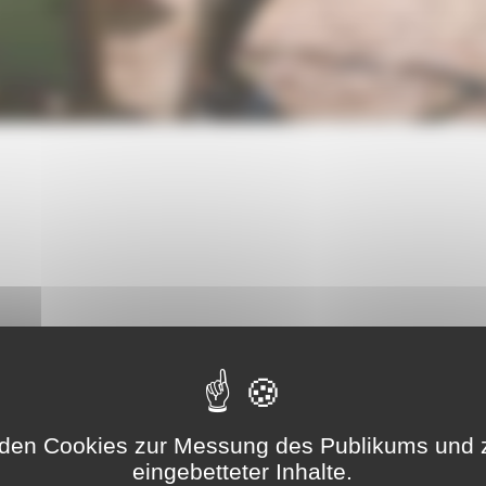
den Cookies zur Messung des Publikums und 
eingebetteter Inhalte.