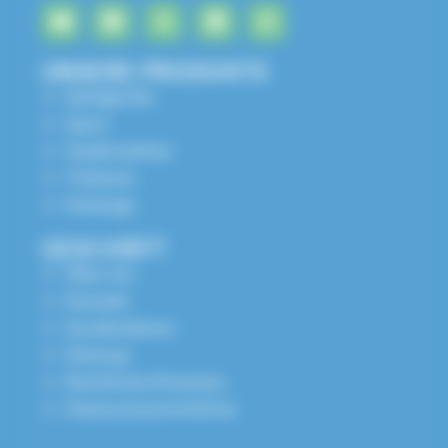
UNSERE PRODUKTE
Spielgeräte
Sport
Stadtmobiliar
Tribünen
Kataloge
GESCHÄFT
Über uns
Kontakt
Kundendienst
Sitemap
Rechtliche Hinweise
Datenschutzrichtlinie