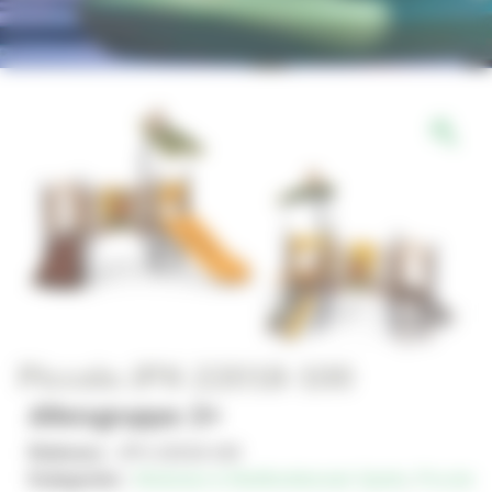
Piccolo JPX-22018-100
Altersgruppe: 2+
Referenz :
JPX-22018-100
Kategorien :
Modulare & Multifunktionale Spiele
,
Piccolo