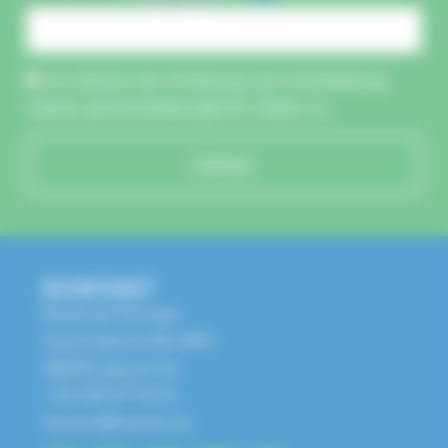
Ich stimme der Erhebung und Verarbeitung
meiner personenbezogenen Daten zu.
Schicken
KONTAKT
Route de l'Europe
Zone Industrielle, BP1
68650 Lapoutroie
+33 3 89 47 56 56
husson@husson.eu