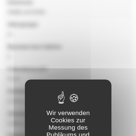
Universum
Städte und Dörfer
Altersgruppe
2+
Maximale freie Fallhöhe
1
Aufprallzone (m²)
26,10
Geräteabmessungen
3,72m x 2,69m x 3,00m
Wir verwenden
Abmessungen der Aufprallzone
Cookies zur
6,28m x 5,25m
Messung des
Publikums und
Fähigkeit