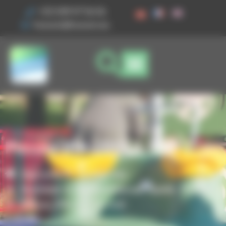
Ihre Cookie-Einstellungen
+33 3 89 47 56 56
husson@husson.eu
Piccolo JPX-22018-100
Startseite
Spielgeräte
,
Modulare & Multifunktionale Spiele
Piccolo
Piccolo JPX-22018-100