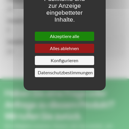
zur Anzeige
14
eingebetteter
Inhalte.
Anzahl der Aktivitäten
9
Akzeptiere alle
Anzahl der Benutzer
Alles ablehnen
14
Konfigurieren
Datenschutzbestimmungen
Haben Sie eine Frage oder
Anfrage zu diesem Produkt?
Wir rufen Sie zurück.
Ein Mitglied unseres Teams ruft Sie zurück, um