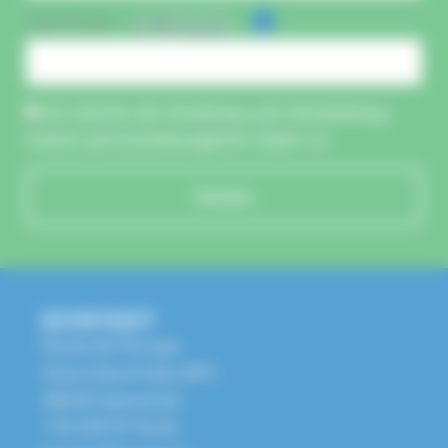
CAPTCHA :
Ich stimme der Erhebung und Verarbeitung
meiner personenbezogenen Daten zu.
Schicken
KONTAKT
Route de l'Europe
Zone Industrielle, BP1
68650 Lapoutroie
+33 3 89 47 56 56