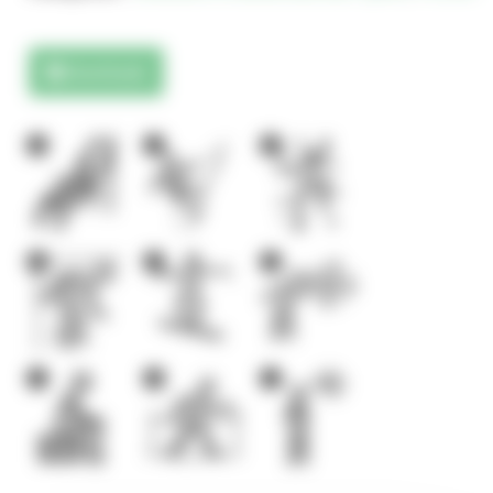
Downloads
3
1
5
6
2
2
1
4
1