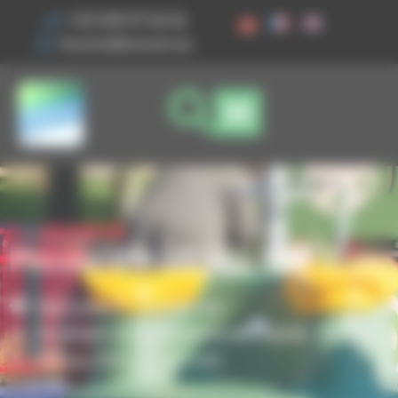
Ihre Cookie-Einstellungen
+33 3 89 47 56 56
husson@husson.eu
Piccolo JPX-22341-100
Startseite
Spielgeräte
,
Modulare & Multifunktionale Spiele
Piccolo
Piccolo JPX-22341-100