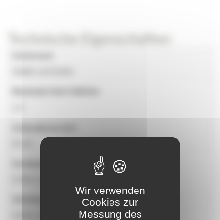
Technische Eigenschaften
Universum
Städte und Dörfer
Maximale freie Fallhöhe
1.9
Aufprallzone (m²)
61,30
Geräteabmessungen
6,99m x 5,42m x 3,41m
Wir verwenden
Abmessungen der Aufprallzone
Cookies zur
Messung des
9,96m x 8,77m