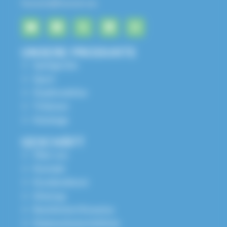
husson@husson.eu
UNSERE PRODUKTE
Spielgeräte
Sport
Stadtmobiliar
Tribünen
Kataloge
GESCHÄFT
Über uns
Kontakt
Kundendienst
Sitemap
Rechtliche Hinweise
Datenschutzrichtlinie