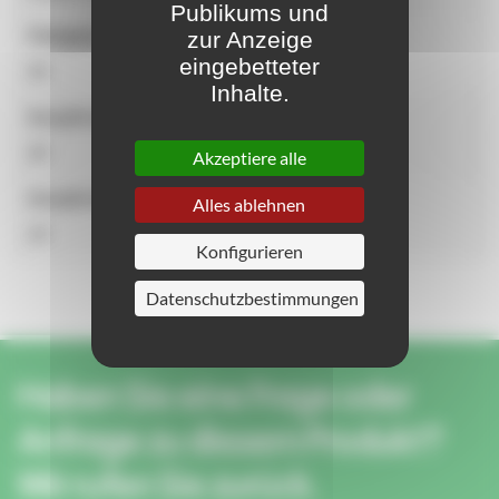
Publikums und
Fähigkeit
zur Anzeige
eingebetteter
46
Inhalte.
Anzahl der Benutzer
46
Akzeptiere alle
Anzahl der Aktivitäten
Alles ablehnen
29
Konfigurieren
Datenschutzbestimmungen
Haben Sie eine Frage oder
Anfrage zu diesem Produkt?
Wir rufen Sie zurück.