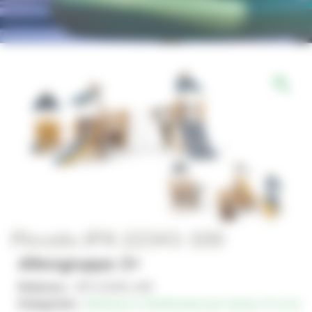
Piccolo JPX-22341-100
Altersgruppe: 2+
Referenz :
JPX-22341-100
Kategorien :
Modulare & Multifunktionale Spiele
,
Piccolo