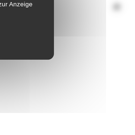
zur Anzeige