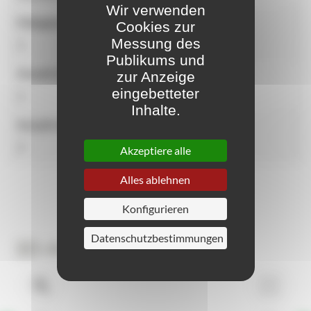
Wir verwenden
Fähigkeit
Cookies zur
Messung des
3
Publikums und
Anzahl der Aktivitäten
zur Anzeige
eingebetteter
3
Inhalte.
Anzahl der Benutzer
3
Akzeptiere alle
Alles ablehnen
Konfigurieren
Datenschutzbestimmungen
3D-Ansicht