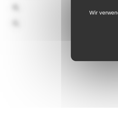
Wir verwen