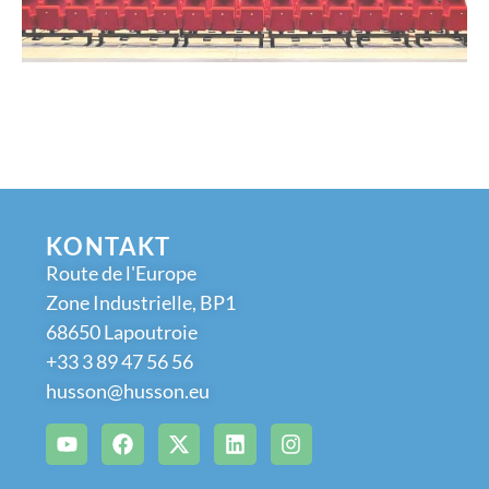
KONTAKT
Route de l'Europe
Zone Industrielle, BP1
68650 Lapoutroie
+33 3 89 47 56 56
husson@husson.eu