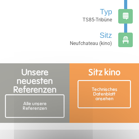
Typ
TS85-Tribüne
Sitz
Neufchateau (kino)
Unsere
Sitz kino
neuesten
Referenzen
Technisches
Datenblatt
ansehen
Alle unsere
Referenzen