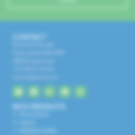
CONTACT
Route de l'Europe
Zone Industrielle, BP1
68650 Lapoutroie
+33 3 89 47 56 56
husson@husson.eu
NOS PRODUITS
Aires de jeux
Sports
Mobilier Urbain