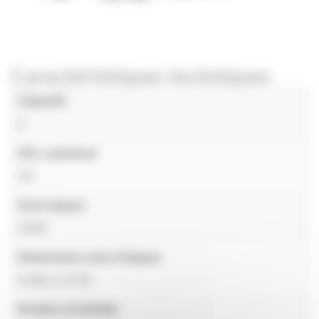
Caractéristiques techniques
Capacité
4
HCL maximum
0.6
Zone impact
19,60
Dimensions zone d'impact
6,29m x 3,77m
Nombre d'activités