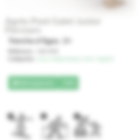
Agrès Pont Galet Junior
Parcours
Tranche d'âges : 2+
Référence :
JJM-2056
Catégories :
Jeux indépendants
,
Solo+ AgilityX
Téléchargements
3D
1
1
1