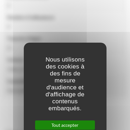
3
Nombre d'utilisateurs
4
Tranche d'âges
2+
Nous utilisons
Univers
des cookies à
Villes & Villages
des fins de
mesure
Caractéristiques
d'audience et
Hors poteaux
d'affichage de
contenus
embarqués.
Tout accepter