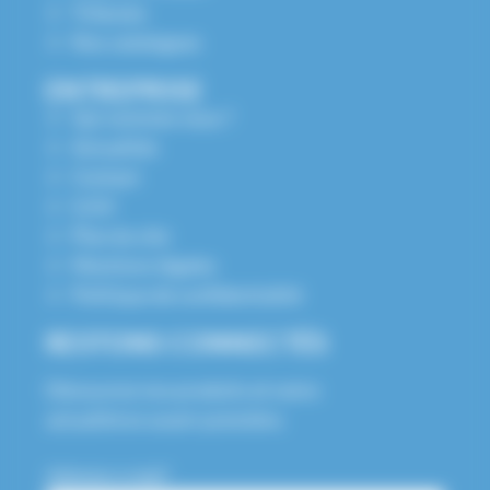
Tribunes
Nos catalogues
ENTREPRISE
Qui sommes nous ?
Actualités
Contact
S.A.V
Plan du site
Mentions légales
Politique de confidentialité
RESTONS CONNECTÉS
Découvrez nos produits et notre
actualité en avant-première.
Adresse e-mail*