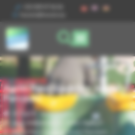
Vos préférences de cookies
+33 3 89 47 56 56
husson@husson.eu
Agrès Pont Slackline Junior
Parcours
Accueil
Aires de jeux
,
Jeux indépendants
Solo+ AgilityX
Agrès Pont Slackline Junior Parcours