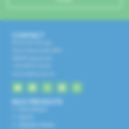
CONTACT
Route de l'Europe
Zone Industrielle, BP1
68650 Lapoutroie
+33 3 89 47 56 56
husson@husson.eu
NOS PRODUITS
Aires de jeux
Sports
Mobilier Urbain