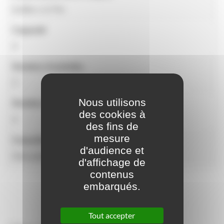
6,29m x 3,77m
Capacité
4
Nombre d'activités
3
Nous utilisons
Nombre d'utilisateurs
des cookies à
4
des fins de
mesure
Caractéristiques
d'audience et
Hors poteaux
d'affichage de
contenus
embarqués.
Tout accepter