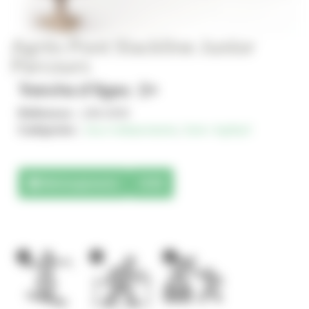
Agrès Pont Slackline Junior
Parcours
Tranche d'âges : 2+
Référence :
JJM-2059
Catégories :
Jeux indépendants
,
Solo+ AgilityX
Téléchargements
3D
1
1
1