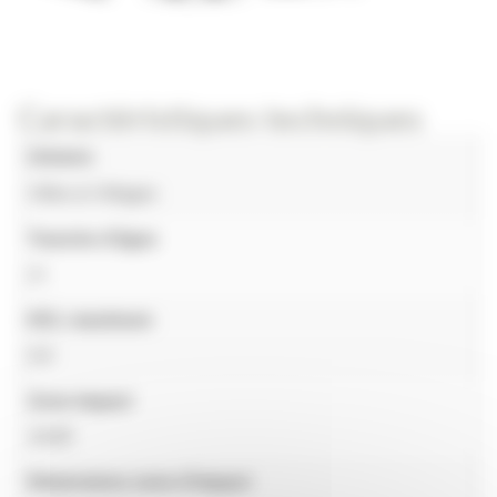
Caractéristiques techniques
Univers
Villes & Villages
Tranche d'âges
2+
HCL maximum
0.6
Zone impact
19,60
Dimensions zone d'impact