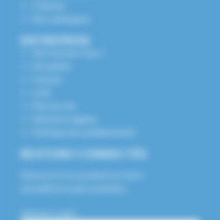
Tribunes
Nos catalogues
ENTREPRISE
Qui sommes nous ?
Actualités
Contact
S.A.V
Plan du site
Mentions légales
Politique de confidentialité
RESTONS CONNECTÉS
Découvrez nos produits et notre
actualité en avant-première.
Adresse e-mail*