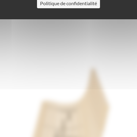
Politique de confidentialité