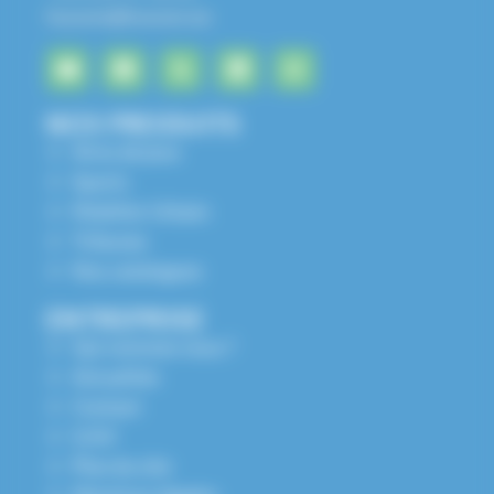
husson@husson.eu
NOS PRODUITS
Aires de jeux
Sports
Mobilier Urbain
Tribunes
Nos catalogues
ENTREPRISE
Qui sommes nous ?
Actualités
Contact
S.A.V
Plan du site