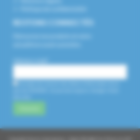
Mentions légales
Politique de confidentialité
RESTONS CONNECTÉS
Découvrez nos produits et notre
actualité en avant-première.
Adresse e-mail*
J'accepte de recevoir des lettres d'information de la
part de HUSSON. Je pourrais toujours changer d'avis
plus tard.
Copyright Husson International – Made With ❤️ From Elsass by API