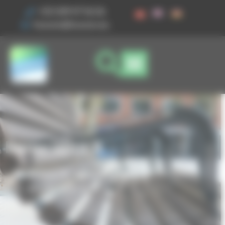
Vos préférences de cookies
+33 3 89 47 56 56
husson@husson.eu
Borne vélos A
Accueil
Mobilier urbain
Mobilité
Borne vélos A