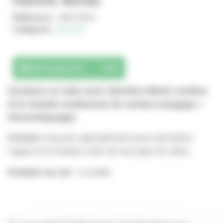
Gamme : Bornes
Référence :
JMU-0034
Catégorie :
Mobilité
Téléchargements
3D
Ossature
en tube acier diamètre 89mm revêtue
d’un double revêtement de surface (zingage +
thermolaquage)
Formes
conçues spécialement pour permettre
l’appui et la fixation sûre de tout type de vélos.
Fixation au sol
: A sceller