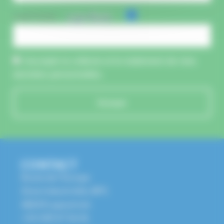
CAPTCHA :
J'accepte la collecte et le traitement de mes
données personnelles.
Envoyer
CONTACT
Route de l'Europe
Zone Industrielle, BP1
68650 Lapoutroie
+33 3 89 47 56 56