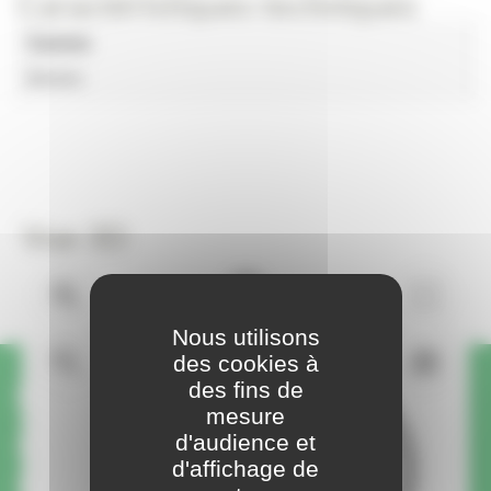
Caractéristiques techniques
Gamme
Bornes
Vue 3D
Nous utilisons
des cookies à
des fins de
Une question ou une
mesure
demande sur ce produit ?
d'audience et
d'affichage de
On vous rappelle.