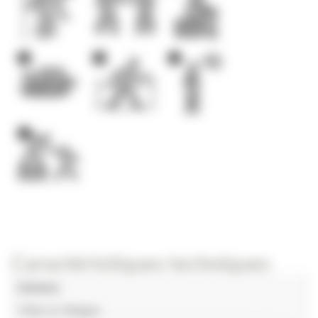
1
1
1
1
Caractéristiques techniques
Univers
Villes & Villages