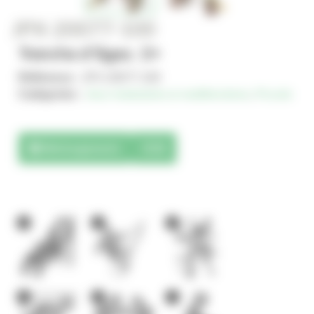
JPX-20077-100
Tranche d'âges : 2+
Référence :
JPX-20077-100
Catégories :
Jeux modulaires & multifonctions
,
Piccolo
Téléchargements
3D
2
1
3
2
2
1