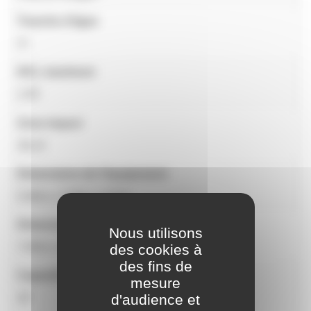
Tranche d'âges
3+
HCL maximum
1.95
Zone impact
38,10
Dimensions de l'équipement
5,66m x 3,56m x 3,41m
Dimensions zone d'impact
Nous utilisons
7,90m x 6,83m
des cookies à
des fins de
Capacité
mesure
18
d'audience et