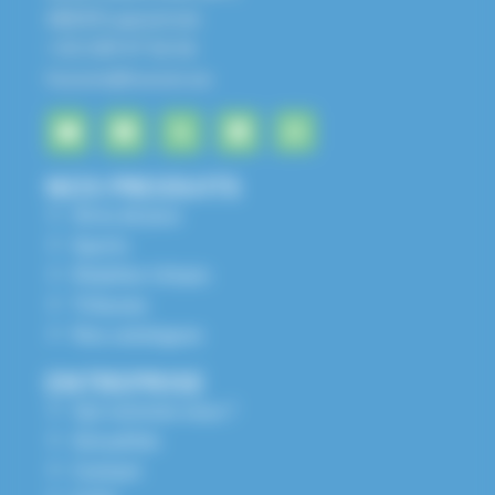
68650 Lapoutroie
+33 3 89 47 56 56
husson@husson.eu
NOS PRODUITS
Aires de jeux
Sports
Mobilier Urbain
Tribunes
Nos catalogues
ENTREPRISE
Qui sommes nous ?
Actualités
Contact