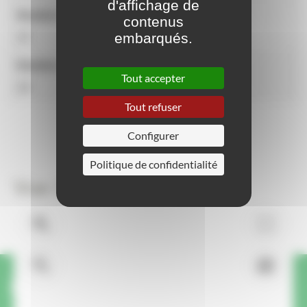
d'affichage de
Nombre d'activités
contenus
embarqués.
15
Nombre d'utilisateurs
Tout accepter
18
Tout refuser
Configurer
Politique de confidentialité
Vue 3D
Une question ou une