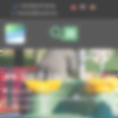
Vos préférences de cookies
+33 3 89 47 56 56
husson@husson.eu
JPX-20077-100
Accueil
Aires de jeux
,
Jeux modulaires & multifonctions
Piccolo
JPX-20077-100