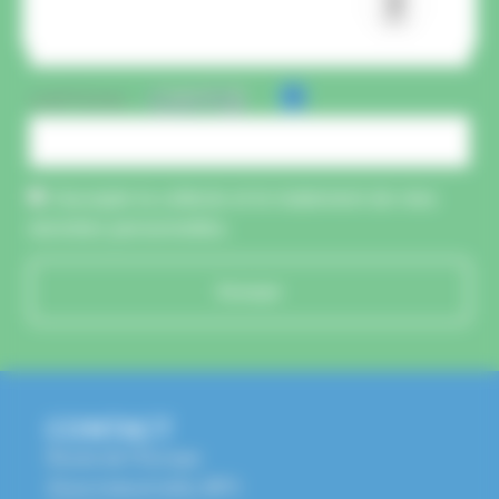
CAPTCHA :
J'accepte la collecte et le traitement de mes
données personnelles.
Envoyer
CONTACT
Route de l'Europe
Zone Industrielle, BP1