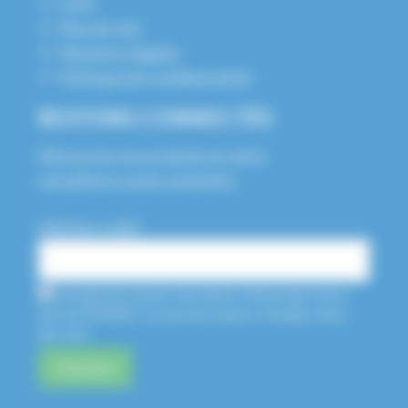
S.A.V
Plan du site
Mentions légales
Politique de confidentialité
RESTONS CONNECTÉS
Découvrez nos produits et notre
actualité en avant-première.
Adresse e-mail*
J'accepte de recevoir des lettres d'information de la
part de HUSSON. Je pourrais toujours changer d'avis
plus tard.