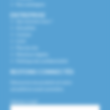
Nos catalogues
ENTREPRISE
Qui sommes nous ?
Actualités
Contact
S.A.V
Plan du site
Mentions légales
Politique de confidentialité
RESTONS CONNECTÉS
Découvrez nos produits et notre
actualité en avant-première.
Adresse e-mail*