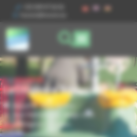
Vos préférences de cookies
+33 3 89 47 56 56
husson@husson.eu
La Diligence Toboggan
Accueil
Aires de jeux
,
Jeux thématiques
Magic'color
La Diligence Toboggan