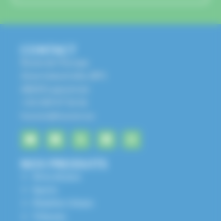
CONTACT
Route de l'Europe
Zone Industrielle, BP1
68650 Lapoutroie
+33 3 89 47 56 56
husson@husson.eu
NOS PRODUITS
Aires de jeux
Sports
Mobilier Urbain
Tribunes