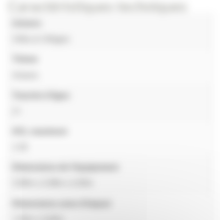
Caractéristiques techniques
Univers
Villes & Villages
Thème
Historic
Tranche d'âges
2+
HCL maximum
1.00
Dimensions de l'équipement
3,96m x 2,58m x 2,05m
Dimensions zone d'impact
7,00m x 5,60m