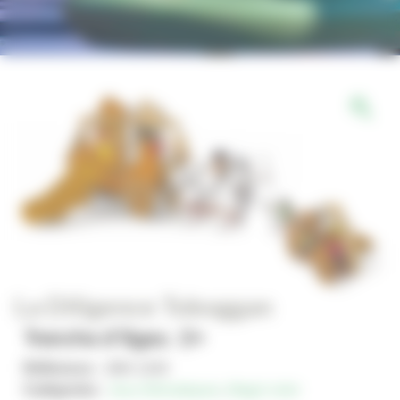
La Diligence Toboggan
Tranche d'âges : 2+
Référence :
JMA-1164
Catégories :
Jeux thématiques
,
Magic'color