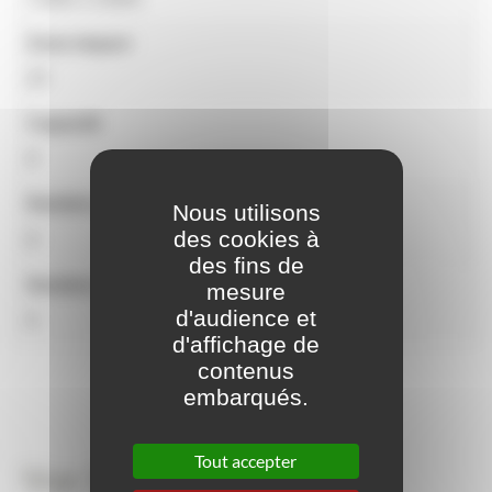
Zone impact
25
Capacité
8
Nombre d'utilisateurs
Nous utilisons
des cookies à
8
des fins de
Nombre d'activités
mesure
d'audience et
6
d'affichage de
contenus
embarqués.
Tout accepter
Vue 3D