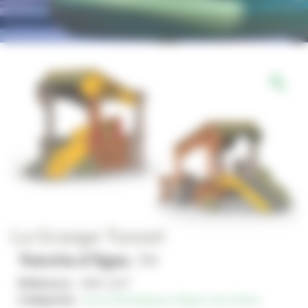
La Grange Tunnel
Tranche d'âges : 1+
Référence :
JMA-1247
Catégories :
Jeux thématiques
,
Magic'color Nano