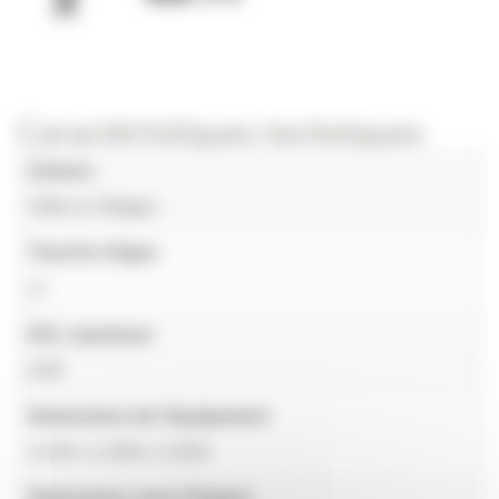
Caractéristiques techniques
Univers
Villes & Villages
Tranche d'âges
1+
HCL maximum
0.60
Dimensions de l'équipement
2,12m x 1,20m x 1,61m
Dimensions zone d'impact