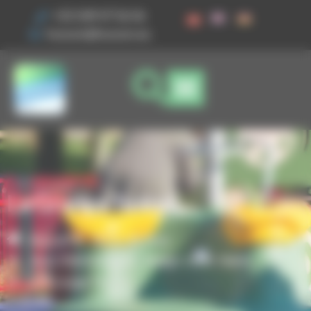
Vos préférences de cookies
+33 3 89 47 56 56
husson@husson.eu
La Grange Tunnel
Accueil
Aires de jeux
,
Jeux thématiques
Magic'color Nano
La Grange Tunnel