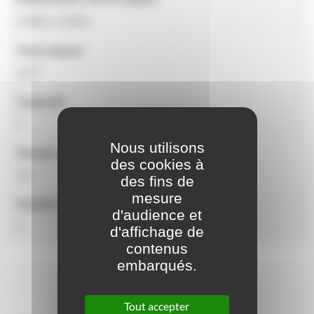
4,30m x 5,55m
Zone impact
20.7
Capacité
7
Nous utilisons
Nombre d'activités
des cookies à
10
des fins de
mesure
Nombre d'utilisateurs
d'audience et
7
d'affichage de
contenus
embarqués.
Tout accepter