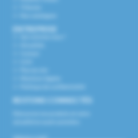
Tribunes
Nos catalogues
ENTREPRISE
Qui sommes nous ?
Actualités
Contact
S.A.V
Plan du site
Mentions légales
Politique de confidentialité
RESTONS CONNECTÉS
Découvrez nos produits et notre
actualité en avant-première.
Adresse e-mail*