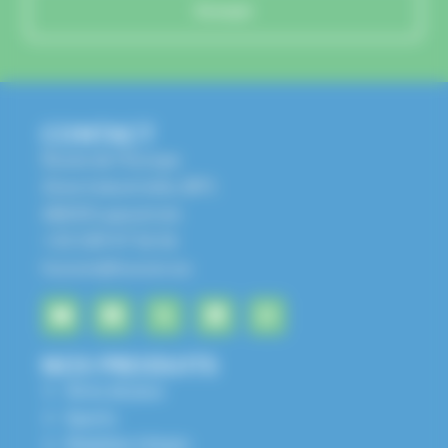
Envoyer
CONTACT
Route de l'Europe
Zone Industrielle, BP1
68650 Lapoutroie
+33 3 89 47 56 56
husson@husson.eu
NOS PRODUITS
Aires de jeux
Sports
Mobilier Urbain