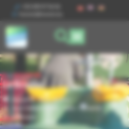
Vos préférences de cookies
+33 3 89 47 56 56
husson@husson.eu
Le Breeze
Accueil
Aires de jeux
,
Jeux indépendants
Solo+ Dynamix
Le Breeze