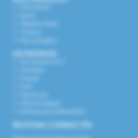
Aires de jeux
Sports
Mobilier Urbain
Tribunes
Nos catalogues
ENTREPRISE
Qui sommes nous ?
Actualités
Contact
S.A.V
Plan du site
Mentions légales
Politique de confidentialité
RESTONS CONNECTÉS
Découvrez nos produits et notre