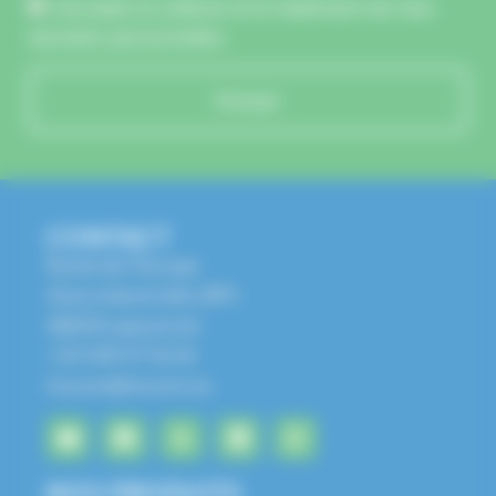
J'accepte la collecte et le traitement de mes
données personnelles.
Envoyer
CONTACT
Route de l'Europe
Zone Industrielle, BP1
68650 Lapoutroie
+33 3 89 47 56 56
husson@husson.eu
NOS PRODUITS