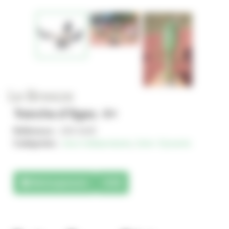
Le Breeze
Tranche d'âges : 4+
Référence :
JVE-0105
Catégories :
Jeux indépendants
,
Solo+ Dynamix
Téléchargements
3D