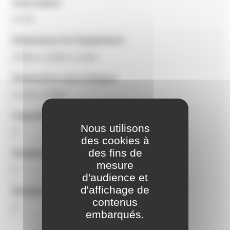
Zone impact
13,70
Dimensions de l'équipement
2,00m x 2,26m x 1,16m
Dimensions zone d'impact
4,13m x 4,30m
Capacité
Nous utilisons
3
des cookies à
des fins de
Nombre d'activités
mesure
3
d'audience et
d'affichage de
Nombre d'utilisateurs
contenus
3
embarqués.