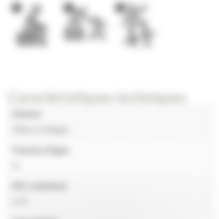
1
1
1
Caractéristiques techniques
Univers
Villes & Villages
Tranche d'âges
4+
HCL maximum
0.72