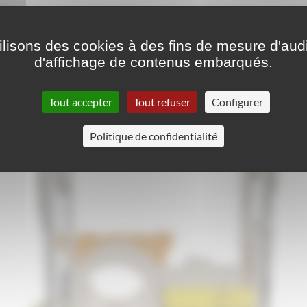
ilisons des cookies à des fins de mesure d'aud
d'affichage de contenus embarqués.
Tout accepter
Tout refuser
Configurer
Politique de confidentialité