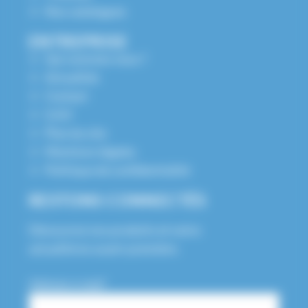
Nos catalogues
ENTREPRISE
Qui sommes nous ?
Actualités
Contact
S.A.V
Plan du site
Mentions légales
Politique de confidentialité
RESTONS CONNECTÉS
Découvrez nos produits et notre
actualité en avant-première.
Adresse e-mail*