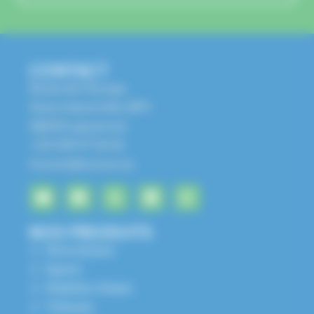
CONTACT
Route de l'Europe
Zone Industrielle, BP1
68650 Lapoutroie
+33 3 89 47 56 56
husson@husson.eu
NOS PRODUITS
Aires de jeux
Sports
Mobilier Urbain
Tribunes