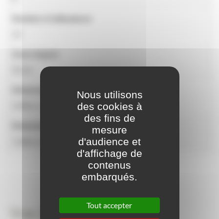
Nombre d'utilisateurs
14
Zone impact
55,10
Dimensions de l'équipement
Nous utilisons
des cookies à
4,99m x 5,36m x 2,53m
des fins de
Dimensions zone d'impact
mesure
d'audience et
7,90m x 8,65m
d'affichage de
contenus
embarqués.
Tout accepter
Vue 3D