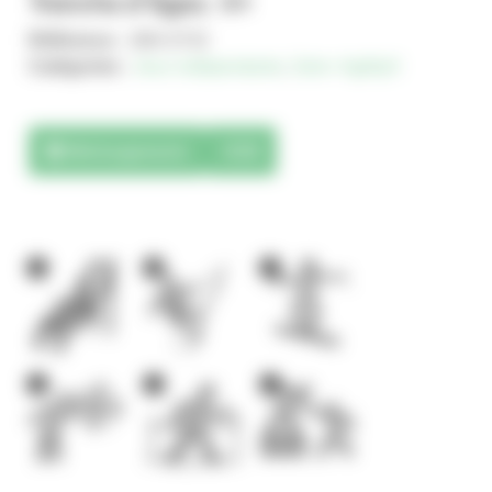
Tranche d'âges : 4+
Référence :
JMA-0732
Catégories :
Jeux indépendants
,
Solo+ AgilityX
Téléchargements
3D
1
4
1
1
1
1