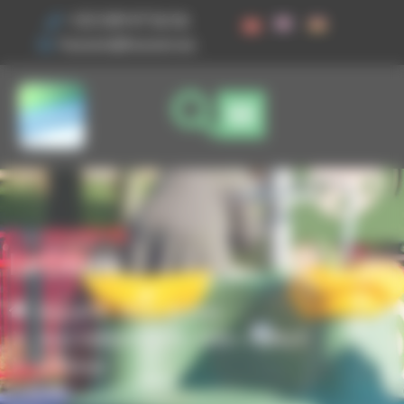
Vos préférences de cookies
+33 3 89 47 56 56
husson@husson.eu
Le Dôme
Accueil
Aires de jeux
,
Jeux indépendants
Solo+ AgilityX
Le Dôme