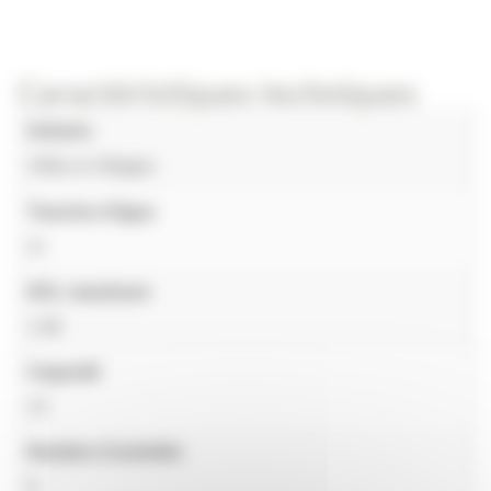
Caractéristiques techniques
Univers
Villes & Villages
Tranche d'âges
4+
HCL maximum
1.95
Capacité
14
Nombre d'activités
9