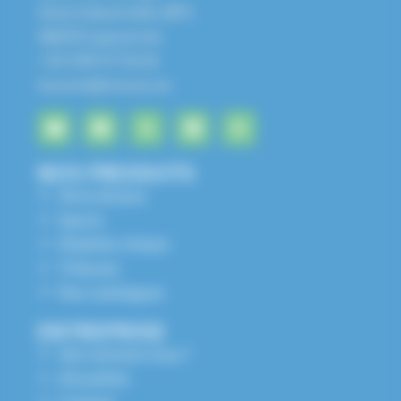
Zone Industrielle, BP1
68650 Lapoutroie
+33 3 89 47 56 56
husson@husson.eu
NOS PRODUITS
Aires de jeux
Sports
Mobilier Urbain
Tribunes
Nos catalogues
ENTREPRISE
Qui sommes nous ?
Actualités