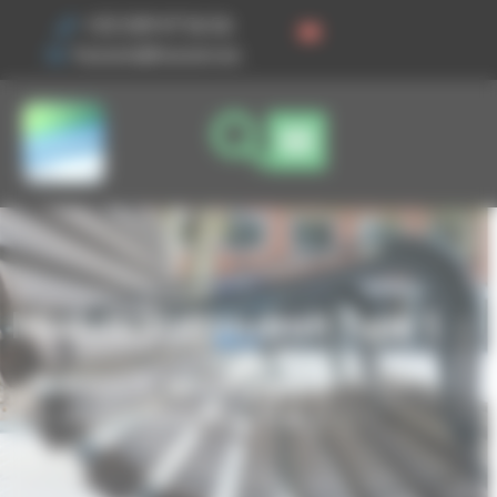
Vos préférences de cookies
+33 3 89 47 56 56
husson@husson.eu
Module Slalom droit Type 1
Accueil
Mobilier urbain
Assise
Module Slalom droit Type 1