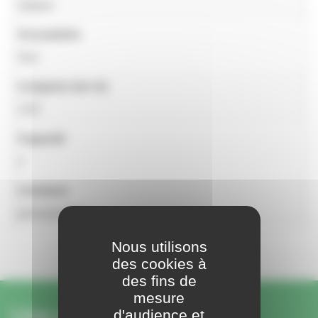
Slalom
Accoudoirs
Non
Longueur (en m)
1,02
Capacité
2
Livraison
pré-assemblé
Nous utilisons
des cookies à
des fins de
mesure
Une question ou une
d'audience et