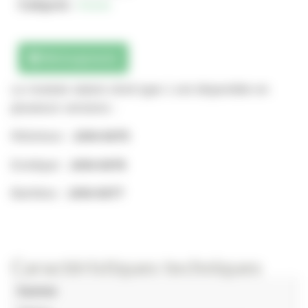
Catégorie :
Assise
Téléchargements
Le module slalom droit type 1 est disponible en
plusieurs versions :
Résineux :
JAN-0475
Exotique :
JAN-0476
Bambou :
JAN-0477
Caractéristiques techniques
Gamme