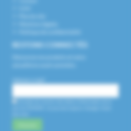
Contact
S.A.V
Plan du site
Mentions légales
Politique de confidentialité
RESTONS CONNECTÉS
Découvrez nos produits et notre
actualité en avant-première.
Adresse e-mail*
J'accepte de recevoir des lettres d'information de la
part de HUSSON. Je pourrais toujours changer d'avis
plus tard.