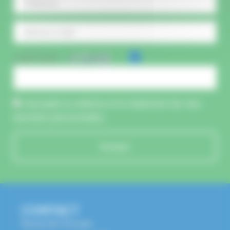
CAPTCHA :
J'accepte la collecte et le traitement de mes
données personnelles.
Envoyer
CONTACT
Route de l'Europe