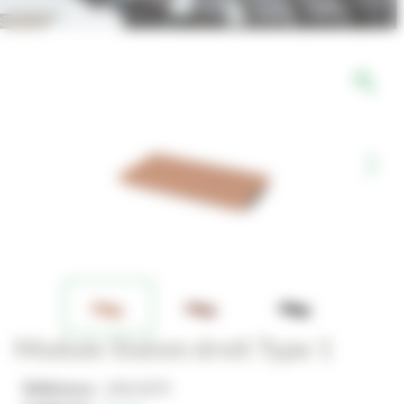
Module Slalom droit Type 1
Référence :
JAN-0475