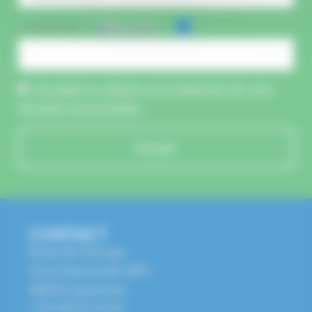
CAPTCHA :
J'accepte la collecte et le traitement de mes
données personnelles.
Envoyer
CONTACT
Route de l'Europe
Zone Industrielle, BP1
68650 Lapoutroie
+33 3 89 47 56 56