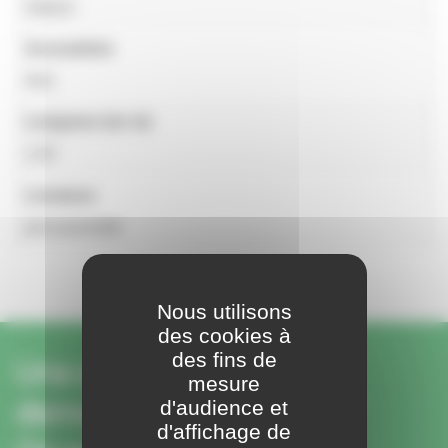
Slalom
Accoudoirs
Non
Longueur (en m)
1,02
Livraison
pré-assemblé
Nous utilisons
des cookies à
des fins de
Une question ou une
mesure
demande sur ce produit ?
d'audience et
d'affichage de