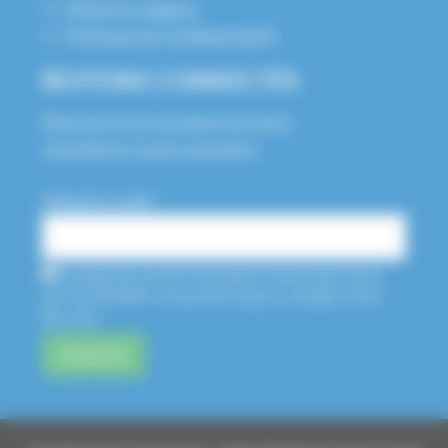
Mentions légales
Politique de confidentialité
RESTONS CONNECTÉS
Découvrez nos produits et notre
actualité en avant-première.
Adresse e-mail*
J'accepte de recevoir des lettres d'information de la
part de HUSSON. Je pourrais toujours changer d'avis
plus tard.