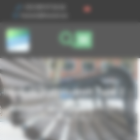
Vos préférences de cookies
+33 3 89 47 56 56
husson@husson.eu
Module Slalom droit Type 2
Accueil
Mobilier urbain
Assise
Module Slalom droit Type 2