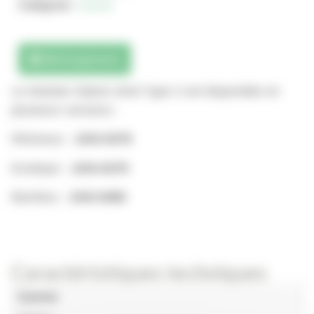
Catégorie :
Assise
Téléchargements
Le Module Slalom droit Type 2 est disponible en
plusieurs versions :
Résineux :
JAN-0478
Exotique :
JAN-0479
Bambou :
JAN-0480
Caractéristiques techniques
Gamme