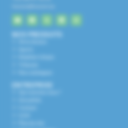
husson@husson.eu
NOS PRODUITS
Aires de jeux
Sports
Mobilier Urbain
Tribunes
Nos catalogues
ENTREPRISE
Qui sommes nous ?
Actualités
Contact
S.A.V
Plan du site