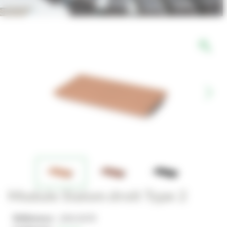
Module Slalom droit Type 2
Référence :
JAN-0478