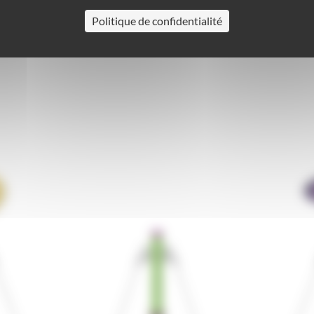
Politique de confidentialité