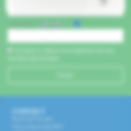
CAPTCHA :
J'accepte la collecte et le traitement de mes
données personnelles.
Envoyer
CONTACT
Route de l'Europe
Zone Industrielle, BP1