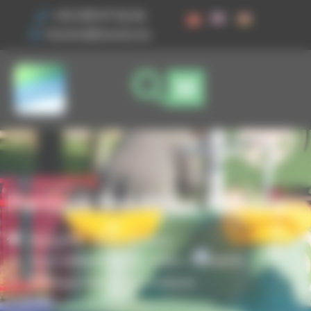
Vos préférences de cookies
+33 3 89 47 56 56
husson@husson.eu
Portique NewWave 4 places
Accueil
Aires de jeux
,
Jeux indépendants
Solo+ Dynamix
Portique NewWave 4 places