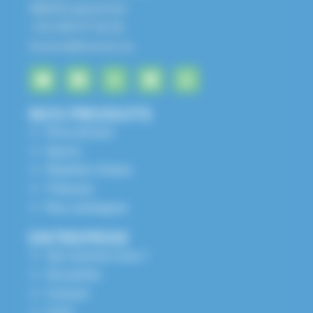
68650 Lapoutroie
+33 3 89 47 56 56
husson@husson.eu
NOS PRODUITS
Aires de jeux
Sports
Mobilier Urbain
Tribunes
Nos catalogues
ENTREPRISE
Qui sommes nous ?
Actualités
Contact
S.A.V