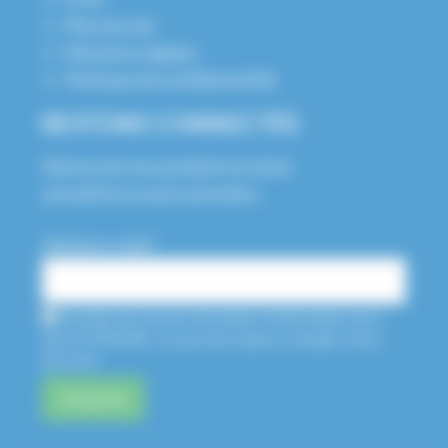
Plan du site
Mentions légales
Politique de confidentialité
RESTONS CONNECTÉS
Découvrez nos produits et notre
actualité en avant-première.
Adresse e-mail*
J'accepte de recevoir des lettres d'information de la
part de HUSSON. Je pourrais toujours changer d'avis
plus tard.