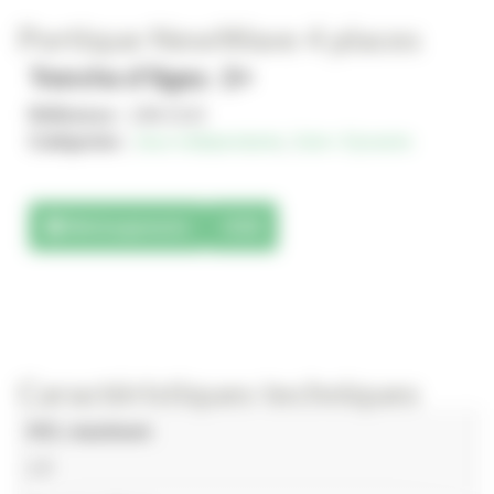
Portique NewWave 4 places
Tranche d'âges : 2+
Référence :
JJM-2110
Catégories :
Jeux indépendants
,
Solo+ Dynamix
Téléchargements
3D
Caractéristiques techniques
HCL maximum
1.5