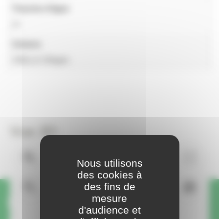
Tranche d'âges
2+
Univers
Villes & Villages
Vue 3D
Nous utilisons
des cookies à
des fins de
mesure
Une question ou une
d'audience et