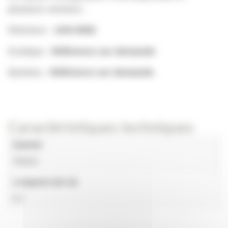
plusieurs versions :
Résineux :
JAN-0565
Exotique :
Référence sur demande
Bambou :
Référence sur demande
Caractéristiques techniques
Gamme
Slalom
Longueur (en m)
6,1