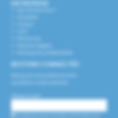
ENTREPRISE
Qui sommes nous ?
Actualités
Contact
S.A.V
Plan du site
Mentions légales
Politique de confidentialité
RESTONS CONNECTÉS
Découvrez nos produits et notre
actualité en avant-première.
Adresse e-mail*
J'accepte de recevoir des lettres d'information de la