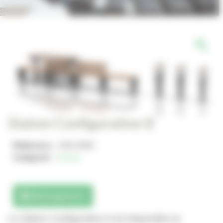
Slalom Configuration 8
Référence :
JAN-0565
Catégorie :
Assise
Téléchargements
Le Slalom Configuration 8 est disponible en