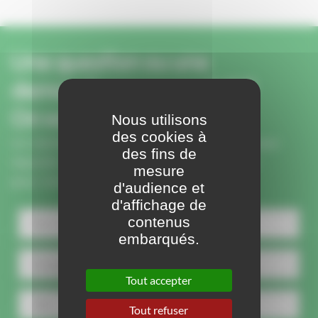
Une question ou une
demande sur ce produit ?
On vous rappelle.
Nous utilisons
des cookies à
Un membre de notre équipe vous rappelle pour
des fins de
répondre à vos questions et vous conseiller
mesure
pour votre projet.
d'audience et
d'affichage de
contenus
embarqués.
Tout accepter
Tout refuser