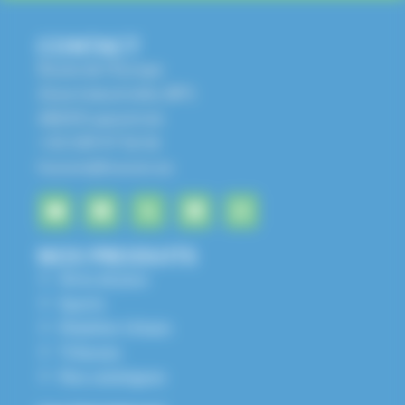
CONTACT
Route de l'Europe
Zone Industrielle, BP1
68650 Lapoutroie
+33 3 89 47 56 56
husson@husson.eu
NOS PRODUITS
Aires de jeux
Sports
Mobilier Urbain
Tribunes
Nos catalogues