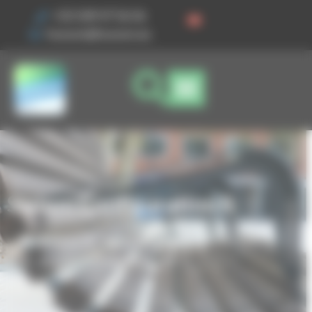
Vos préférences de cookies
+33 3 89 47 56 56
husson@husson.eu
Slalom Configuration 8
Accueil
Mobilier urbain
Assise
Slalom Configuration 8