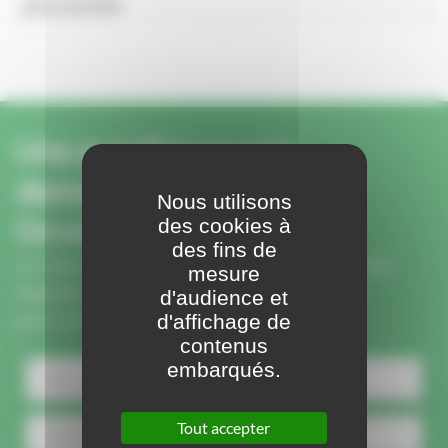
pré-assemblé
Une question ou une
demande sur ce produit ?
Nous utilisons
On vous rappelle.
des cookies à
des fins de
Un membre de notre équipe vous rappelle pour
mesure
répondre à vos questions et vous conseiller
d'audience et
d'affichage de
pour votre projet.
contenus
embarqués.
Tout accepter