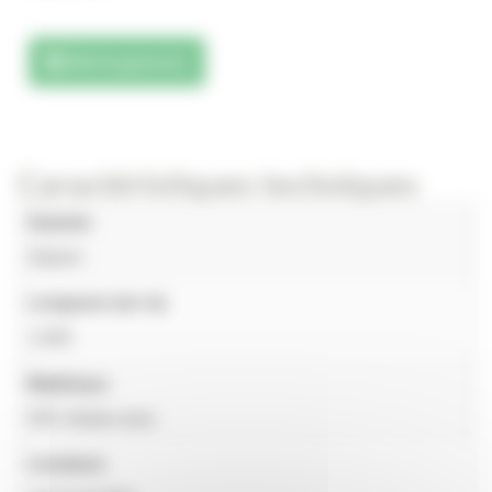
Téléchargements
Caractéristiques techniques
Gamme
Slalom
Longueur (en m)
1,650
Matériaux
HPL finition bois
Livraison