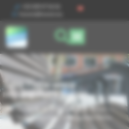
Vos préférences de cookies
+33 3 89 47 56 56
husson@husson.eu
Table Pique-nique
rectangulaire Slalom
Accueil
Mobilier urbain
Assise
Table Pique-nique rectangulaire Slalom