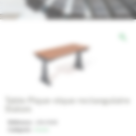
Table Pique-nique rectangulaire
Slalom
Référence :
JAN-0549
Catégorie :
Assise