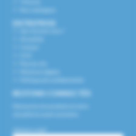
Tribunes
Nos catalogues
ENTREPRISE
Qui sommes nous ?
Actualités
Contact
S.A.V
Plan du site
Mentions légales
Politique de confidentialité
RESTONS CONNECTÉS
Découvrez nos produits et notre
actualité en avant-première.
Adresse e-mail*