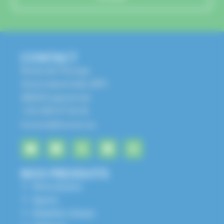
CONTACT
Route de l'Europe
Zone Industrielle, BP1
68650 Lapoutroie
+33 3 89 47 56 56
husson@husson.eu
NOS PRODUITS
Aires de jeux
Sports
Mobilier Urbain