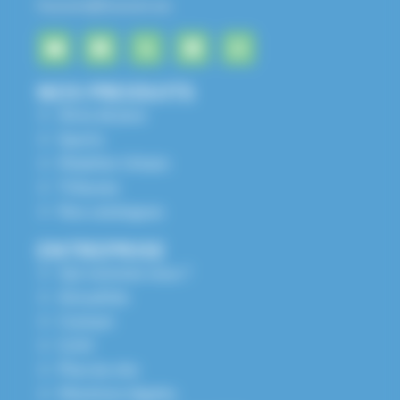
husson@husson.eu
NOS PRODUITS
Aires de jeux
Sports
Mobilier Urbain
Tribunes
Nos catalogues
ENTREPRISE
Qui sommes nous ?
Actualités
Contact
S.A.V
Plan du site
Mentions légales