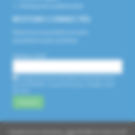
Politique de confidentialité
RESTONS CONNECTÉS
Découvrez nos produits et notre
actualité en avant-première.
Adresse e-mail*
J'accepte de recevoir des lettres d'information de la
part de HUSSON. Je pourrais toujours changer d'avis
plus tard.
Copyright Husson International – Made With ❤️ From Elsass by API