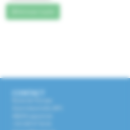
Télécharger le guide
CONTACT
Route de l'Europe
Zone Industrielle, BP1
68650 Lapoutroie
+33 3 89 47 56 56