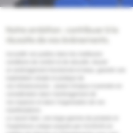
Notre ambition : contribuer à la
réussite de vos événements.
Accueillir vos publics dans les meilleures
conditions de confort et de sécurité, réussir
un aménagement fonctionnel et beau, garantir une
exploitation simple et pratique de
vos infrastructures : autant d’enjeux à prendre en
considération dans l’aménagement de
vos espaces et dans l’organisation de vos
manifestations.
Le savoir-faire, une large gamme de produits et
l’expérience unique acquise par HUSSON en