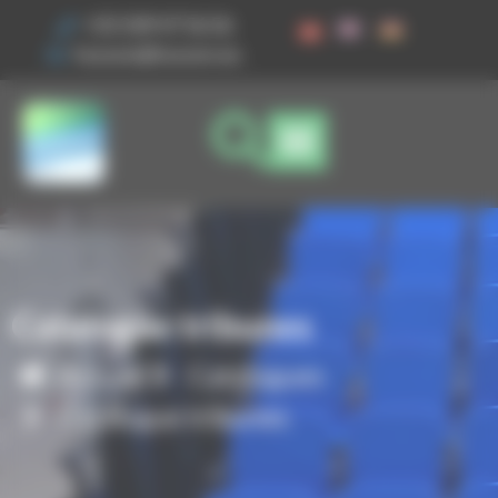
Vos préférences de cookies
+33 3 89 47 56 56
husson@husson.eu
Catalogue tribunes
Accueil
Catalogues
Catalogue tribunes