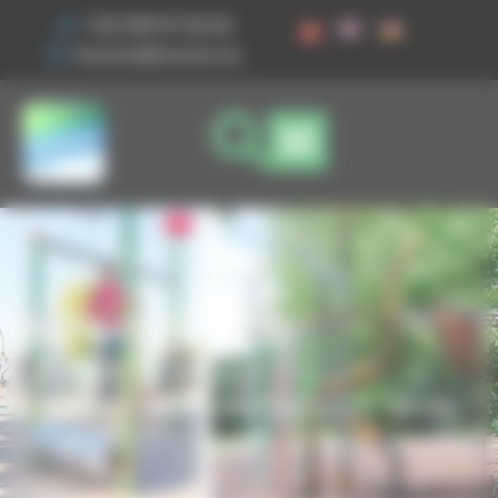
Vos préférences de cookies
+33 3 89 47 56 56
husson@husson.eu
Vertigo
Accueil
Aires de jeux
Jeux modulaires & multifonctions
Vertigo