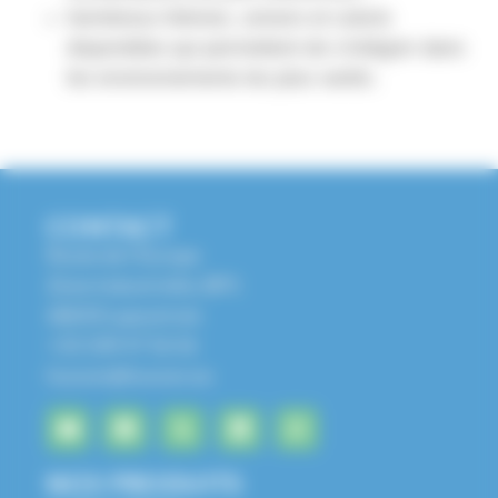
Nombreux thèmes, univers et coloris
disponibles qui permettent de s’intégrer dans
les environnements les plus variés.
CONTACT
Route de l'Europe
Zone Industrielle, BP1
68650 Lapoutroie
+33 3 89 47 56 56
husson@husson.eu
NOS PRODUITS