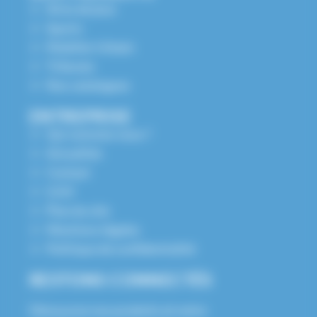
Aires de jeux
Sports
Mobilier Urbain
Tribunes
Nos catalogues
ENTREPRISE
Qui sommes nous ?
Actualités
Contact
S.A.V
Plan du site
Mentions légales
Politique de confidentialité
RESTONS CONNECTÉS
Découvrez nos produits et notre