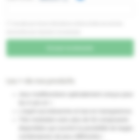
J'accepte que Husson International collecte et traite mes données
personnelles pour répondre à ma demande.
Envoyer ma demande
Les + de nos produits
Jeux multifonctions spécialement conçus pour
les 6 ans et +.
L’esprit accrobranche et tout en transparence.
Très modulaire avec plus de 50 composants
disponibles qui ouvrent la possibilité de larges
combinaisons de jeux différentes !