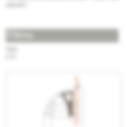
rejoindre !
Filtres
Age
6+