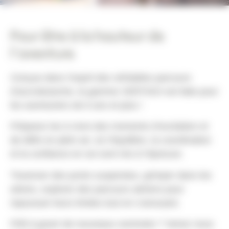
Pour être à la hauteur de
l’aventure
Conçue dans l’esprit des véritables parcours
d’accrobranche, la gamme VERTIGO est faite pour
les aventuriers de 6 ans et plus !
Préparez les à vivre des moments d’excitation et
de défis en plein air, où l’équilibre, la coordination
et la confiance en soi sont mis à l’épreuve.
Traverser des ponts suspendus, grimper dans les
arbres, explorer des parcours aériens pour
repousser leurs limites tout en s’amusant.
Prêt à gravir de nouveaux sommets ? Venez nous