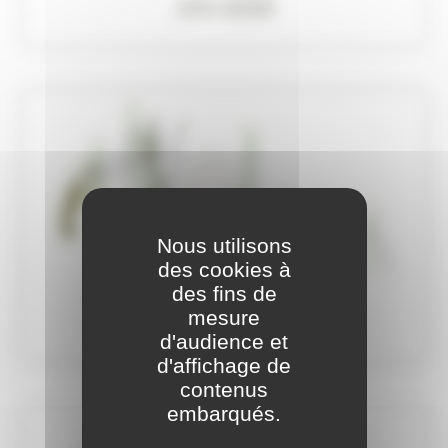
JVX-0008
Nous utilisons
des cookies à
des fins de
mesure
JVX-0009
d'audience et
d'affichage de
contenus
embarqués.