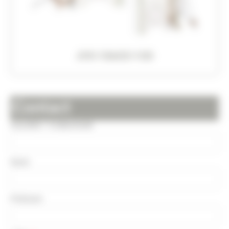
JVX-18605-100
Contact
Société / Collectivité
Nom
Prénom