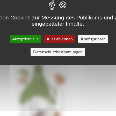
den Cookies zur Messung des Publikums und 
eingebetteter Inhalte.
Akzeptiere alle
Alles ablehnen
Konfigurieren
Datenschutzbestimmungen