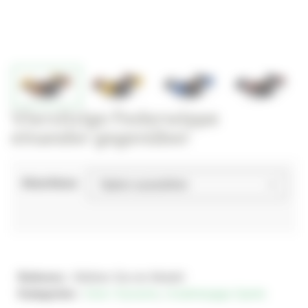
Viersitzige Federwippe
einander gegenüber
Abschluss
Referenz :
Wählen Sie ein Modell
Kategorien :
Solo+ Dynamix
,
Unabhängige Spiele