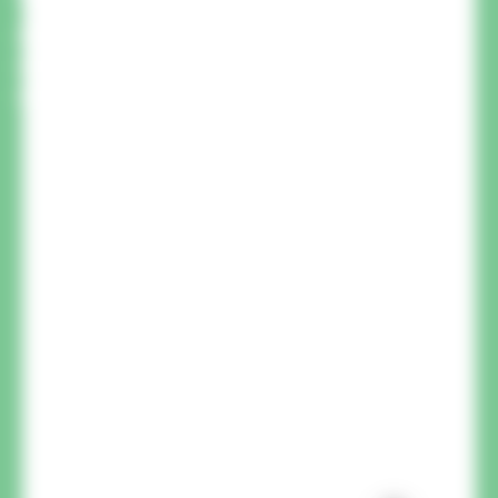
Ein Mitglied unseres Teams ruft Sie zurück, um
Ihre Fragen zu beantworten und Sie zu Ihrem
Projekt zu beraten.