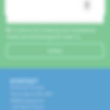
CAPTCHA :
Ich stimme der Erhebung und Verarbeitung
meiner personenbezogenen Daten zu.
Schicken
KONTAKT
Route de l'Europe
Zone Industrielle, BP1
68650 Lapoutroie
+33 3 89 47 56 56