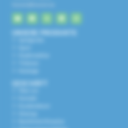
husson@husson.eu
UNSERE PRODUKTE
Spielgeräte
Sport
Stadtmobiliar
Tribünen
Kataloge
GESCHÄFT
Über uns
Kontakt
Kundendienst
Sitemap
Rechtliche Hinweise