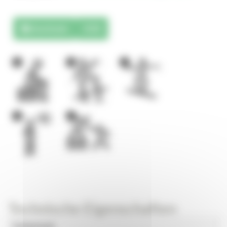
Downloads
3D
1
1
1
1
1
Technische Eigenschaften
Universum