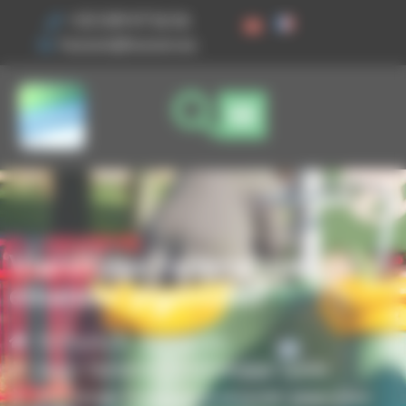
Ihre Cookie-Einstellungen
+33 3 89 47 56 56
husson@husson.eu
Viersitzige Federwippe
einander gegenüber
Startseite
Spielgeräte
,
Solo+ Dynamix
Unabhängige Spiele
Viersitzige Federwippe einander gegenüber