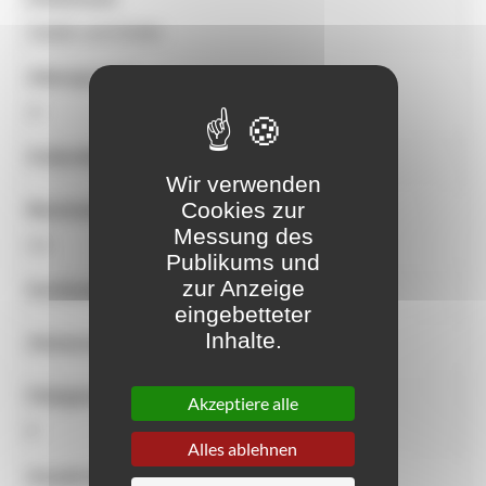
Städte und Dörfer
Altersgruppe
2+
Aufprallzone (m²)
Wir verwenden
Cookies zur
Maximale freie Fallhöhe
Messung des
0.9
Publikums und
zur Anzeige
Geräteabmessungen
eingebetteter
Inhalte.
Abmessungen der Sicherheitszone
Fähigkeit
Akzeptiere alle
6
Alles ablehnen
Anzahl der Aktivitäten