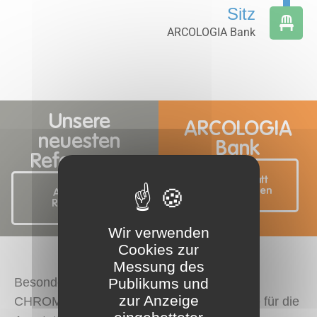
Sitz
ARCOLOGIA Bank
Unsere
ARCOLOGIA
neuesten
Bank
Referenzen
Produktblatt
herunterladen
Alle unsere
Referenzen
Wir verwenden
Cookies zur
Messung des
Publikums und
Besonderes Augenmerk legte die Agentur
zur Anzeige
CHROME – Design and Build, unser Kunde für die