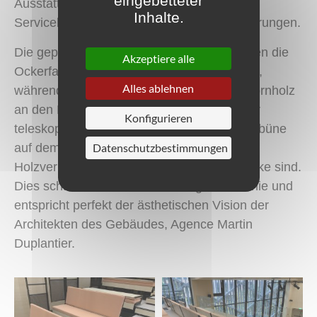
eingebetteter
Ausstattung des Auditoriums und der
Inhalte.
Servicebereiche, auf die Details der Ausführungen.
Die gepolsterten ARCOLOGIA-Bänke greifen die
Akzeptiere alle
Ockerfarbe der gefärbten Betonfassade auf,
Alles ablehnen
während die Ausführungen aus echtem Ahornholz
an den Rückverkleidungen und Sockeln der
Konfigurieren
teleskopischen Tribüne sowie der festen Tribüne
auf dem Balkon identisch mit den
Datenschutzbestimmungen
Holzverkleidungen der Wände und der Decke sind.
Dies schafft eine äußerst stimmige Harmonie und
entspricht perfekt der ästhetischen Vision der
Architekten des Gebäudes, Agence Martin
Duplantier.