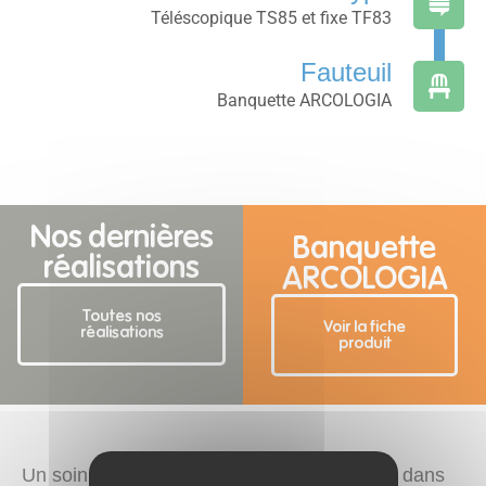
Téléscopique TS85 et fixe TF83
Fauteuil
Banquette ARCOLOGIA
Nos dernières
Banquette
réalisations
ARCOLOGIA
Toutes nos
Voir la fiche
réalisations
produit
Un soin particulier a été apporté aux détails dans