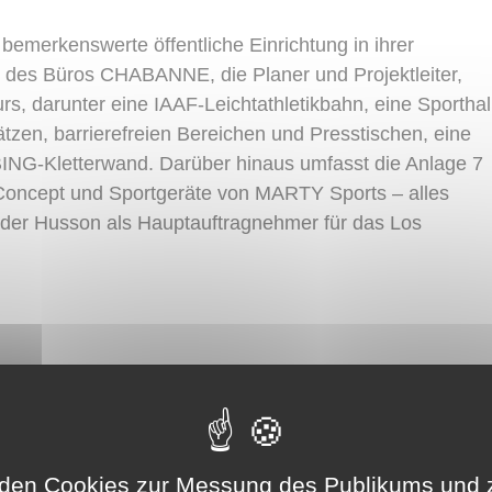
e bemerkenswerte öffentliche Einrichtung in ihrer
en des Büros CHABANNE, die Planer und Projektleiter,
rs, darunter eine IAAF-Leichtathletikbahn, eine Sporthal
tzen, barrierefreien Bereichen und Presstischen, eine
BING-Kletterwand. Darüber hinaus umfasst die Anlage 7
Concept und Sportgeräte von MARTY Sports – alles
 der Husson als Hauptauftragnehmer für das Los
den Cookies zur Messung des Publikums und 