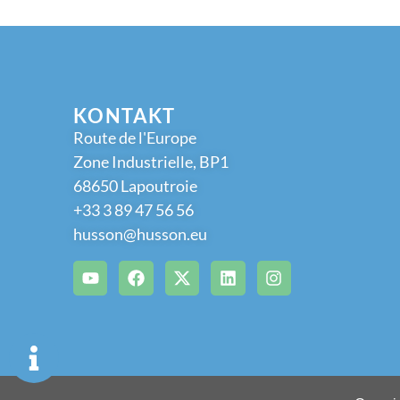
KONTAKT
Route de l'Europe
Zone Industrielle, BP1
68650 Lapoutroie
+33 3 89 47 56 56
husson@husson.eu