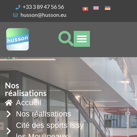
Vos préférences de cookies
+33 3 89 47 56 56
husson@husson.eu
Nos
réalisations
Accueil
Nos réalisations
Cité des sports Issy
les Moulineaux