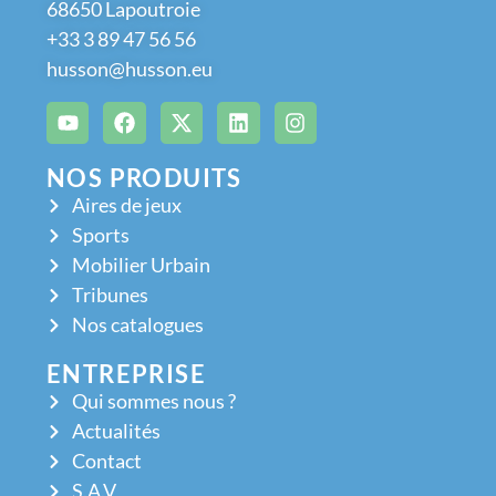
68650 Lapoutroie
+33 3 89 47 56 56
husson@husson.eu
NOS PRODUITS
Aires de jeux
Sports
Mobilier Urbain
Tribunes
Nos catalogues
ENTREPRISE
Qui sommes nous ?
Actualités
Contact
S.A.V