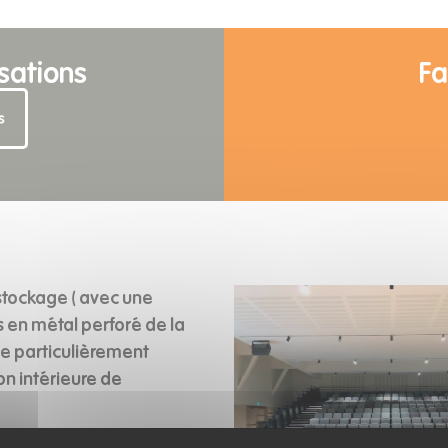
isations
Fa
s
e stockage ( avec une
 en métal perforé de la
e particulièrement
on intérieure de