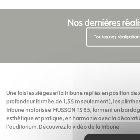
Nos dernières réal
Toutes nos réalisation
Une fois les sièges et la tribune repliés en position d
profondeur fermée de 1,55 m seulement ), les plinthes
tribune motorisée HUSSON TS 85, forment un bardag
esthétique et pratique, en harmonie avec la décorati
l’auditorium. Découvrez la vidéo de la tribune.