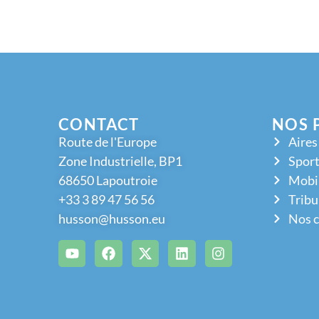
CONTACT
NOS 
Route de l'Europe
Aires
Zone Industrielle, BP1
Sport
68650 Lapoutroie
Mobil
+33 3 89 47 56 56
Tribu
husson@husson.eu
Nos c