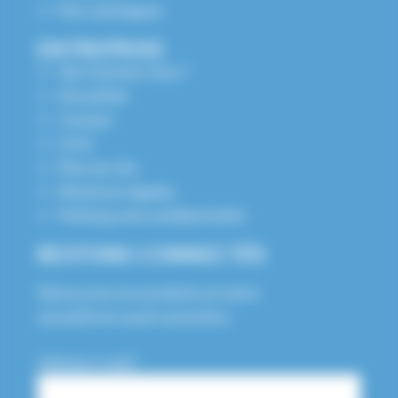
Nos catalogues
ENTREPRISE
Qui sommes nous ?
Actualités
Contact
S.A.V
Plan du site
Mentions légales
Politique de confidentialité
RESTONS CONNECTÉS
Découvrez nos produits et notre
actualité en avant-première.
Adresse e-mail*