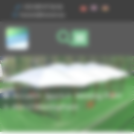
Vos préférences de cookies
+33 3 89 47 56 56
husson@husson.eu
Abri 2 MeetingPoint
Accueil
Sports
Meeting Point
Abri 2 MeetingPoint