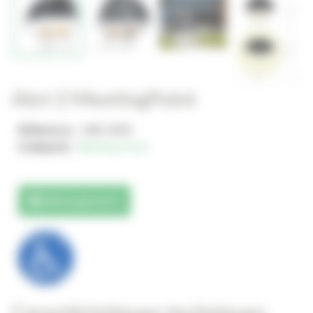
Abri 2 MeetingPoint
Référence :
JME-0005
Catégorie :
Meeting Point
Téléchargements
Caractéristiques techniques