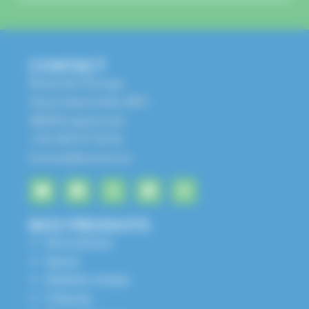
CONTACT
Route de l'Europe
Zone Industrielle, BP1
68650 Lapoutroie
+33 3 89 47 56 56
husson@husson.eu
NOS PRODUITS
Aires de jeux
Sports
Mobilier Urbain
Tribunes