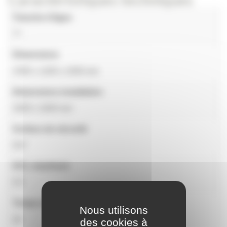
Tranche d'âges
7+
Dimensions
2300 x 1200 x 2300 mm
Dimensions installation
3200 x 3200 mm
Surface de sécurité
0m²
HCL maximum
0.5
Temps de montage
Nous utilisons
2h
des cookies à