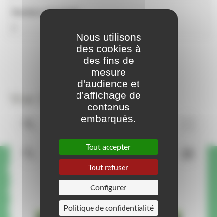
Nombre d'activités
2
Nous utilisons
des cookies à
des fins de
mesure
d'audience et
d'affichage de
Vue 3D
contenus
embarqués.
Tout accepter
Une question ou une
Tout refuser
demande sur ce produit ?
Configurer
On vous rappelle.
Politique de confidentialité