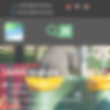
Vos préférences de cookies
+33 3 89 47 56 56
husson@husson.eu
L’Arbre magique
Accueil
Aires de jeux
,
Caméléo XL
Jeux modulaires & multifonctions
L’Arbre magique