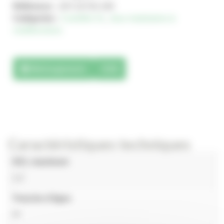
Référence :
JGT-22732-100
Catégories :
Caméléo XL
,
Jeux modulaires &
multifonctions
Téléchargements
3D
Caractéristiques techniques
HCL maximum
1.2
Tranche d'âges
4+