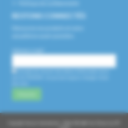
Politique de confidentialité
RESTONS CONNECTÉS
Découvrez nos produits et notre
actualité en avant-première.
Adresse e-mail*
J'accepte de recevoir des lettres d'information de la
part de HUSSON. Je pourrais toujours changer d'avis
plus tard.
Copyright Husson International – Made With ❤️ From Elsass by API
Studio