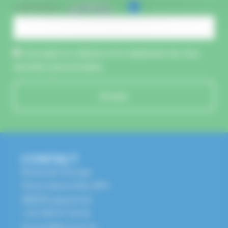
CAPTCHA :
J'accepte la collecte et le traitement de mes
données personnelles.
Envoyer
CONTACT
Route de l'Europe
Zone Industrielle, BP1
68650 Lapoutroie
+33 3 89 47 56 56
husson@husson.eu