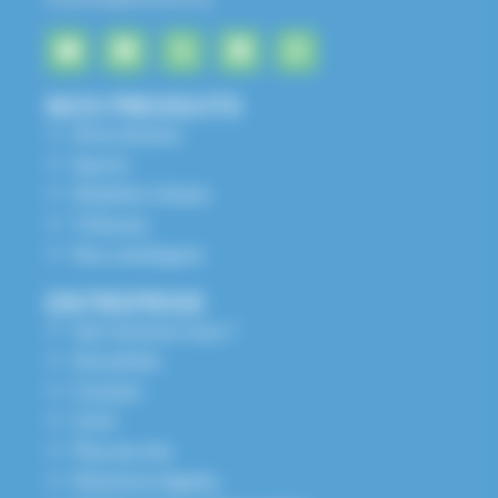
NOS PRODUITS
Aires de jeux
Sports
Mobilier Urbain
Tribunes
Nos catalogues
ENTREPRISE
Qui sommes nous ?
Actualités
Contact
S.A.V
Plan du site
Mentions légales