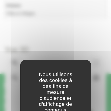
Univers
Villes & Villages
Vue 3D
Nous utilisons
des cookies à
Une question ou une
des fins de
mesure
demande sur ce produit ?
d'audience et
d'affichage de
On vous rappelle.
contenus