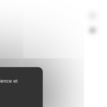
ience et